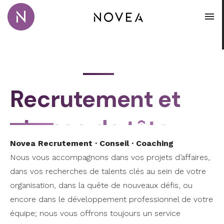
Passer au contenu principal
Novea Recrutement · Conseil · Coaching
Impartition et
Accompagnement
Ouvr
Coaching
conseils
stratégique
Recrutement 
Impartition e
Accompagne
Coaching
Novea Recrutement · Conseil · Coachi
Recrutement et
chasse de tête
Novea Recrutement · C
onseil · Coaching
Nous vous accompagnons dans vos projets d’affaires,
dans vos recherches de talents clés au sein de votre
organisation, dans la quête de nouveaux défis, ou
encore dans le développement professionnel de votre
équipe; nous vous offrons toujours un service