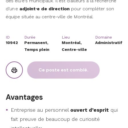
des élu·e·s municipaux. Il est d’ailleurs à la recherche
d’un·e
adjoint·e de direction
pour compléter son
équipe située au centre-ville de Montréal.
ID
Durée
Lieu
Domaine
10942
Permanent,
Montréal,
Administratif
Temps plein
Centre-ville
Ce poste est comblé.
Avantages
Entreprise au personnel
ouvert d’esprit
qui
fait preuve de beaucoup de curiosité