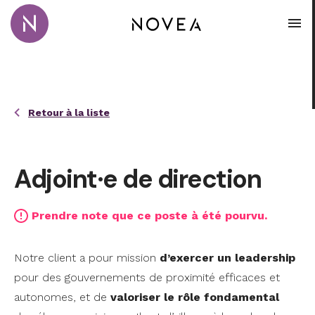
Passer au contenu principal
Novea Recrutement · Conseil · Coaching
Ouvr
Retour à la liste
Adjoint·e de direction
Prendre note que ce poste à été pourvu.
Notre client a pour mission
d’exercer un leadership
pour des gouvernements de proximité efficaces et
autonomes, et de
valoriser le rôle fondamental