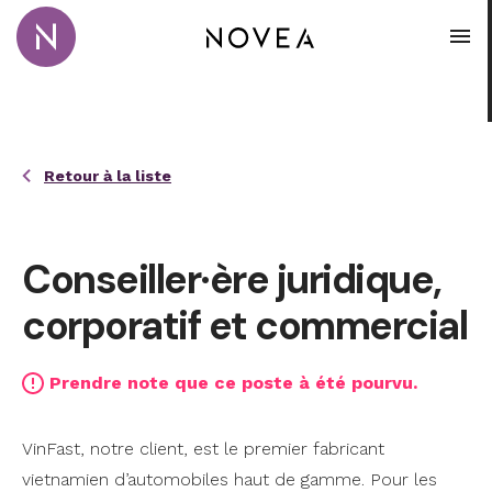
Passer au contenu principal
Novea Recrutement · Conseil · Coaching
Ouvr
Retour à la liste
Conseiller·ère juridique,
corporatif et commercial
Prendre note que ce poste à été pourvu.
VinFast, notre client, est le premier fabricant
vietnamien d’automobiles haut de gamme. Pour les