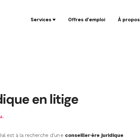
Coaching
Services
Offres d’emploi
À propos
dique en litige
u.
al est à la recherche d’un·e
conseiller·ère juridique