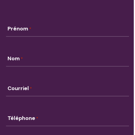
«
» indique les champs nécessaires
*
Prénom
*
Nom
*
Courriel
*
Téléphone
*