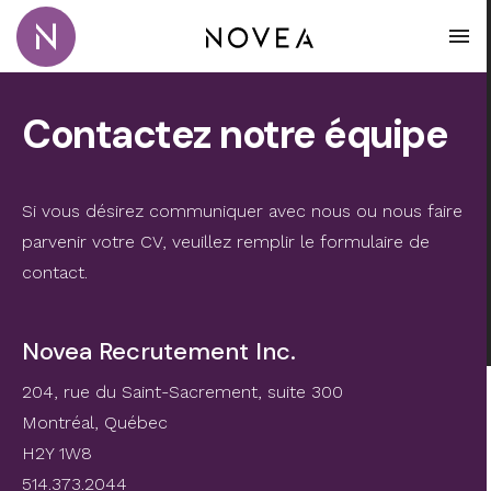
Passer au contenu principal
Novea Recrutement · Conseil · Coaching
Ouvr
Contactez notre équipe
Si vous désirez communiquer avec nous ou nous faire
parvenir votre CV, veuillez remplir le formulaire de
contact.
Novea Recrutement Inc.
204, rue du Saint-Sacrement, suite 300
Montréal, Québec
H2Y 1W8
514.373.2044