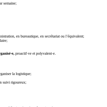
par semaine;
tration, en bureautique, en secrétariat ou l’équivalent;
laire;
rganisé·e,
proactif·ve et polyvalent·e.
ganiser la logistique;
n suivi rigoureux;