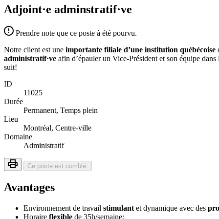
Adjoint·e adminstratif·ve
Prendre note que ce poste à été pourvu.
Notre client est une
importante filiale d’une institution québécoise
œ
administratif·ve
afin d’épauler un Vice-Président et son équipe dans le
suit!
ID
11025
Durée
Permanent, Temps plein
Lieu
Montréal, Centre-ville
Domaine
Administratif
Ce poste est comblé.
Avantages
Environnement de travail
stimulant
et dynamique avec des
pro
Horaire
flexible
de 35h/semaine;