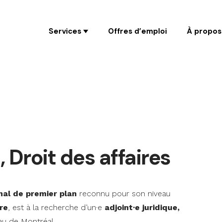
Coaching
Services
Offres d’emploi
À propos
, Droit des affaires
nal de premier plan
reconnu pour son niveau
re
, est à la recherche d’un·e
adjoint·e juridique,
au de Montréal.