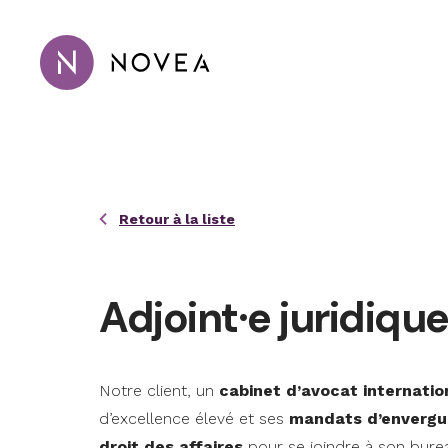
Passer au contenu principal
Novea Recrutement · Conseil · 
Retour à la liste
Adjoint·e juridique
Notre client, un
cabinet d’avocat internatio
d’excellence élevé et ses
mandats d’envergu
droit des affaires
pour se joindre à son bure