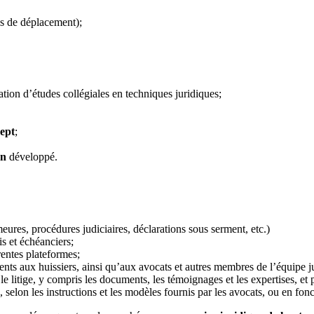
is de déplacement);
tion d’études collégiales en techniques juridiques;
ept
;
on
développé.
eures, procédures judiciaires, déclarations sous serment, etc.)
is et échéanciers;
rentes plateformes;
nents aux huissiers, ainsi qu’aux avocats et autres membres de l’équipe j
le litige, y compris les documents, les témoignages et les expertises, et
 selon les instructions et les modèles fournis par les avocats, ou en fon