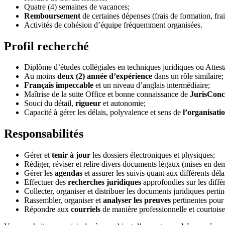
Quatre (4) semaines de vacances;
Remboursement
de certaines dépenses (frais de formation, fra
Activités de cohésion d’équipe fréquemment organisées.
Profil recherché
Diplôme d’études collégiales en techniques juridiques ou Attesta
Au moins
deux (2) année d’expérience
dans un rôle similaire;
Français impeccable
et un niveau d’anglais intermédiaire;
Maîtrise de la suite Office et bonne connaissance de
JurisConc
Souci du détail,
rigueur
et autonomie;
Capacité à gérer les délais, polyvalence et sens de
l’organisati
Responsabilités
Gérer et
tenir à jour
les dossiers électroniques et physiques;
Rédiger, réviser et relire divers documents légaux (mises en dem
Gérer les
agendas
et assurer les suivis quant aux différents déla
Effectuer des
recherches juridiques
approfondies sur les diffé
Collecter, organiser et distribuer les documents juridiques perti
Rassembler, organiser et
analyser les preuves
pertinentes pour 
Répondre aux
courriels
de manière professionnelle et courtoise,