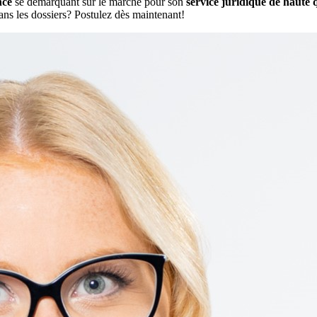
nce
se démarquant sur le marché pour son
service juridique de haute 
ns les dossiers? Postulez dès maintenant!