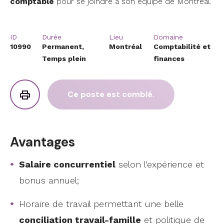
comptable
pour se joindre à son équipe de Montréal.
ID
Durée
Lieu
Domaine
10990
Permanent,
Montréal
Comptabilité et
Temps plein
finances
Ce poste est comblé.
Avantages
Salaire concurrentiel
selon l’expérience et
bonus annuel;
Horaire de travail permettant une belle
conciliation travail-famille
et politique de