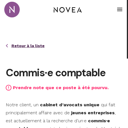
Passer au contenu principal
Novea Recrutement · Conseil · Coaching
Ouvr
Retour à la liste
Commis·e comptable
Prendre note que ce poste à été pourvu.
Notre client, un
cabinet d’avocats
unique
qui fait
principalement affaire avec de
jeunes entreprises
,
est actuellement à la recherche d’un·e
commis·e