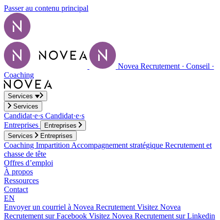
Passer au contenu principal
Novea Recrutement · Conseil ·
Coaching
Services
Services
Candidat·e·s
Candidat·e·s
Entreprises
Entreprises
Services
Entreprises
Coaching
Impartition
Accompagnement stratégique
Recrutement et
chasse de tête
Offres d’emploi
À propos
Ressources
Contact
EN
Envoyer un courriel à Novea Recrutement
Visitez Novea
Recrutement sur Facebook
Visitez Novea Recrutement sur Linkedin