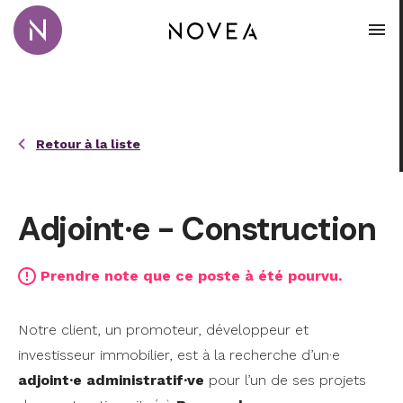
Passer au contenu principal
Novea Recrutement · Conseil · Coaching
Ouvr
Retour à la liste
Adjoint·e - Construction
Prendre note que ce poste à été pourvu.
Notre client, un promoteur, développeur et
investisseur immobilier, est à la recherche d’un·e
adjoint·e administratif·ve
pour l’un de ses projets