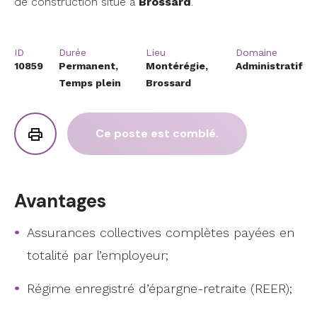
de construction situé à
Brossard
.
ID
Durée
Lieu
Domaine
10859
Permanent,
Montérégie,
Administratif
Temps plein
Brossard
Ce poste est comblé.
Avantages
Assurances collectives complètes payées en
totalité par l’employeur;
Régime enregistré d’épargne-retraite (REER);