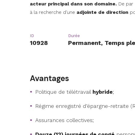
acteur principal dans son domaine.
De par 
à la recherche d’une
adjointe de direction
po
ID
Durée
10928
Permanent, Temps ple
Avantages
Politique de télétravail
hybride
;
Régime enregistré d’épargne-retraite (
Assurances collectives;
Douze (12) journées de congé
personn