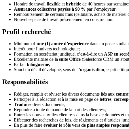
Horaire de travail
flexible
et
hybride
de 40 heures par semaine
Assurances collectives payées à 90 %
par l’employeur;
Remboursement de certains frais (cellulaire, achats de matériel d
Nouvel espace de travail présentement en construction.
Profil recherché
Minimum d’
une (1) année d’expérience
dans un poste similai
Intérêt pour l’univers technologique;
Formation en secrétariat juridique, c’est-à-dire un
ASP en secré
Excellente maitrise de la
suite Office
(Salesforce CRM un atout
Parfait
bilinguisme
;
Souci du détail développé, sens de l’
organisation
, esprit critiq
Responsabilités
Rédiger, remplir et réviser les divers documents liés aux
contra
Participer à la rédaction et à la mise en page de
lettres
,
corres
Traduire
divers documents;
Répondre à toute demande de la part des client·e·s;
Entrer les nouveaux·lles client·e·s dans la base de données et me
Effectuer des recherches de lois, de règlements et d’articles juri
En plus de faire
évoluer le rôle vers de plus amples responsab