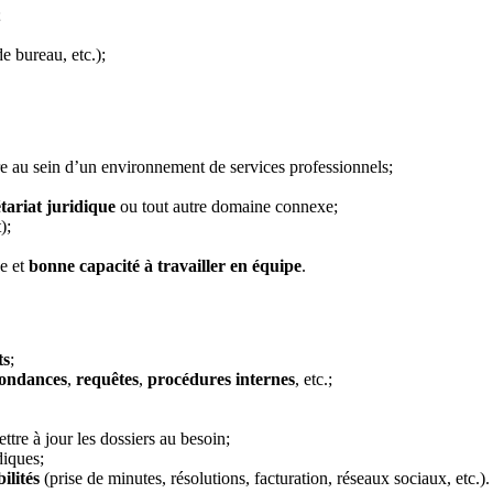
;
e bureau, etc.);
re au sein d’un environnement de services professionnels;
tariat juridique
ou tout autre domaine connexe;
);
ue et
bonne capacité à travailler en équipe
.
ts
;
pondances
,
requêtes
,
procédures internes
, etc.;
ttre à jour les dossiers au besoin;
diques;
ilités
(prise de minutes, résolutions, facturation, réseaux sociaux, etc.).