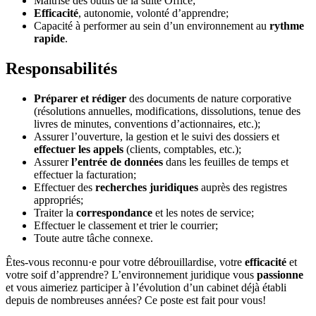
Maitrise des outils de la suite Office;
Efficacité
, autonomie, volonté d’apprendre;
Capacité à performer au sein d’un environnement au
rythme
rapide
.
Responsabilités
Préparer et rédiger
des documents de nature corporative
(résolutions annuelles, modifications, dissolutions, tenue des
livres de minutes, conventions d’actionnaires, etc.);
Assurer l’ouverture, la gestion et le suivi des dossiers et
effectuer les appels
(clients, comptables, etc.);
Assurer
l’entrée de données
dans les feuilles de temps et
effectuer la facturation;
Effectuer des
recherches juridiques
auprès des registres
appropriés;
Traiter la
correspondance
et les notes de service;
Effectuer le classement et trier le courrier;
Toute autre tâche connexe.
Êtes-vous reconnu·e pour votre débrouillardise, votre
efficacité
et
votre soif d’apprendre? L’environnement juridique vous
passionne
et vous aimeriez participer à l’évolution d’un cabinet déjà établi
depuis de nombreuses années? Ce poste est fait pour vous!