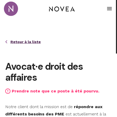
Passer au contenu principal
Novea Recrutement · Conseil · Coaching
Ouvr
Retour à la liste
Avocat·e droit des
affaires
Prendre note que ce poste à été pourvu.
Notre client dont la mission est de
répondre aux
différents besoins des PME
est actuellement à la