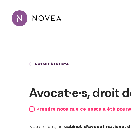
Passer au contenu principal
Novea Recrutement · Conseil · 
Retour à la liste
Avocat·e·s, droit 
Prendre note que ce poste à été pourv
Notre client, un
cabinet d’avocat national d