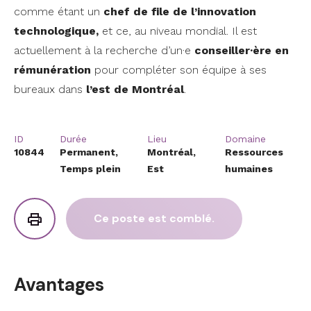
comme étant un
chef de file de l’innovation
technologique,
et ce, au niveau mondial. Il est
actuellement à la recherche d’un·e
conseiller·ère en
rémunération
pour compléter son équipe à ses
bureaux dans
l’est de Montréal
.
ID
Durée
Lieu
Domaine
10844
Permanent,
Montréal,
Ressources
Temps plein
Est
humaines
Ce poste est comblé.
Avantages