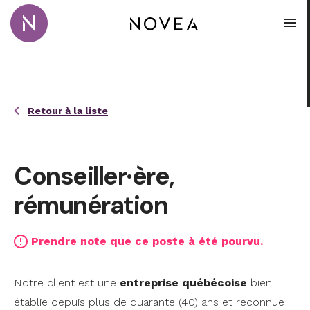
Passer au contenu principal
Novea Recrutement · Conseil · Coaching
Ouvr
Retour à la liste
Conseiller·ère,
rémunération
Prendre note que ce poste à été pourvu.
Notre client est une
entreprise québécoise
bien
établie depuis plus de quarante (40) ans et reconnue