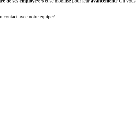
tre de ses employé·e·s
et se mobilise pour leur
avancement
? On vous
en contact avec notre équipe?