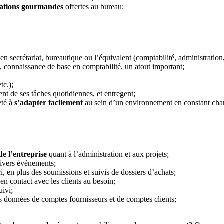
lations gourmandes
offertes au bureau;
secrétariat, bureautique ou l’équivalent (comptabilité, administration, 
 connaissance de base en comptabilité, un atout important;
tc.);
t de ses tâches quotidiennes, et entregent;
eté à
s’adapter facilement
au sein d’un environnement en constant ch
de l’entreprise
quant à l’administration et aux projets;
ivers événements;
i, en plus des soumissions et suivis de dossiers d’achats;
 en contact avec les clients au besoin;
uivi;
s données de comptes fournisseurs et de comptes clients;