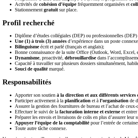
Activités de
cohésion d’équipe
fréquemment organisées et
col
Stationnement
gratuit
sur place.
Profil recherché
Diplôme d’études collégiales (DEP) ou professionnelles (DEP) en 
Une (1) à trois (3) années
d’expérience dans un poste connexe,
Bilinguisme
écrit et parlé (français et anglais);
Bonne connaissance de la suite Office (Outlook, Word, Excel, e
Dynamisme
, proactivité,
débrouillardise
dans l’accomplissemen
Capacité à travailler sur plusieurs dossiers simultanément, habil
Souci de qualité
marqué.
Responsabilités
Apporter son soutien
à la direction et aux différents services 
Participer activement à la
planification
et à
l’organisation
de d
Assurer la gestion des fournitures de bureau et l’achat de ceux-c
Effectuer le suivi de la
facturation interne et externe
et entrer
Préparer les envois et livraisons de colis en plus d’assurer leur s
Appuyer l’équipe de la comptabilité
pour l’entrée de certaine
Toute autre tâche connexe.