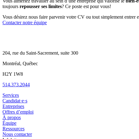
Vous aimeriez travailler au sein d’une entreprise qui valorise le
bien-ê
toujours
repousser ses limites
? Ce poste est pour vous!
Vous désirez nous faire parvenir votre CV ou tout simplement entrer 
Contacter notre équipe
204, rue du Saint-Sacrement, suite 300
Montréal, Québec
H2Y 1W8
514.373.2044
Services
Candidat·e·s
Entreprises
Offres d’emploi
À propos
Équipe
Ressources
Nous contacter