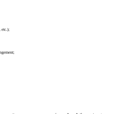
etc.);
angement;