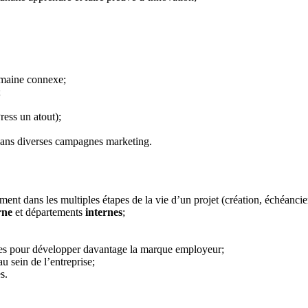
omaine connexe;
;
ess un atout);
 dans diverses campagnes marketing.
ent dans les multiples étapes de la vie d’un projet (création, échéancier
rne
et départements
internes
;
es pour développer davantage la marque employeur;
au sein de l’entreprise;
s.