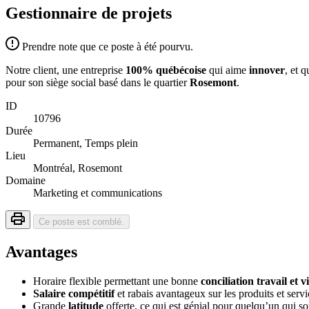
Gestionnaire de projets
Prendre note que ce poste à été pourvu.
Notre client, une entreprise
100% québécoise
qui aime
innover
, et 
pour son siège social basé dans le quartier
Rosemont
.
ID
10796
Durée
Permanent, Temps plein
Lieu
Montréal, Rosemont
Domaine
Marketing et communications
Ce poste est comblé.
Avantages
Horaire flexible permettant une bonne
conciliation travail et 
Salaire compétitif
et rabais avantageux sur les produits et servi
Grande
latitude
offerte, ce qui est génial pour quelqu’un qui s