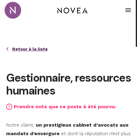
Passer au contenu principal
Novea Recrutement · Conseil · Coaching
Ouvr
Retour à la liste
Gestionnaire, ressources
humaines
Prendre note que ce poste à été pourvu.
Notre client,
un prestigieux cabinet d’avocats aux
mandats d’envergure
et dont la réputation n’est plus